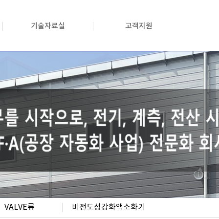
기술자료실
고객지원
VALVE류
비전도성강화액소화기