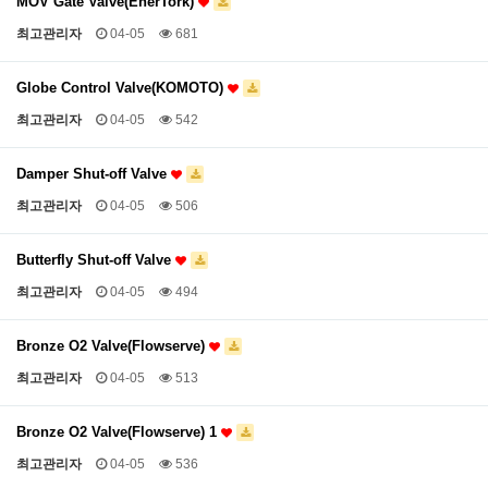
MOV Gate Valve(EnerTork)
최고관리자
04-05
681
Globe Control Valve(KOMOTO)
최고관리자
04-05
542
Damper Shut-off Valve
최고관리자
04-05
506
Butterfly Shut-off Valve
최고관리자
04-05
494
Bronze O2 Valve(Flowserve)
최고관리자
04-05
513
Bronze O2 Valve(Flowserve) 1
최고관리자
04-05
536