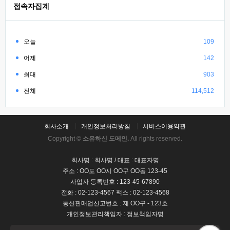
접속자집계
오늘
109
어제
142
최대
903
전체
114,512
회사소개
개인정보처리방침
서비스이용약관
Copyright ©
소유하신 도메인.
All rights reserved.
회사명 : 회사명 / 대표 : 대표자명
주소 : OO도 OO시 OO구 OO동 123-45
사업자 등록번호 : 123-45-67890
전화 : 02-123-4567 팩스 : 02-123-4568
통신판매업신고번호 : 제 OO구 - 123호
개인정보관리책임자 : 정보책임자명