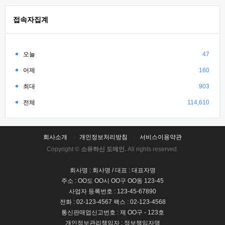
접속자집계
오늘
47
어제
160
최대
903
전체
114,610
회사소개
개인정보처리방침
서비스이용약관
Copyright ©
소유하신 도메인.
All rights reserved.
회사명 : 회사명 / 대표 : 대표자명
주소 : OO도 OO시 OO구 OO동 123-45
사업자 등록번호 : 123-45-67890
전화 : 02-123-4567 팩스 : 02-123-4568
통신판매업신고번호 : 제 OO구 - 123호
개인정보관리책임자 : 정보책임자명